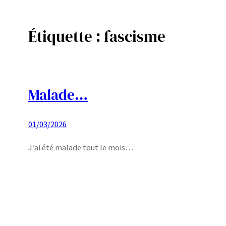
Étiquette :
fascisme
Aller
au
contenu
Malade…
01/03/2026
J’ai été malade tout le mois…