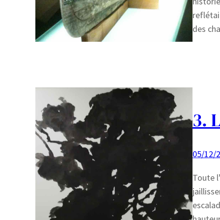
histori
refléta
des cha
3. 
05/12/
Toute l
jaillis
escalad
hauteur