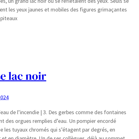
ées, un grand lac noir où se reflétaient des yeux. Seuls se
ient les yeux jaunes et mobiles des figures grimaçantes
piteaux
Le lac noir
2024
’eau de l’incendie | 3. Des gerbes comme des fontaines
sent des orgues remplies d’eau. Un pompier encordé
e les tuyaux chromés qui s’étagent par degrés, en
 et en diamètre. Un de ses collègues, déjà au sommet,