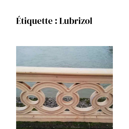
Étiquette :
Lubrizol
Aller
au
contenu