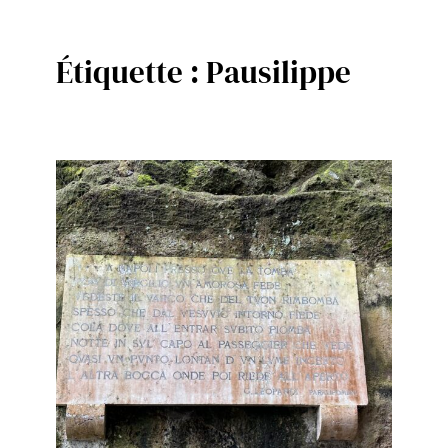
Étiquette :
Pausilippe
Aller
au
contenu