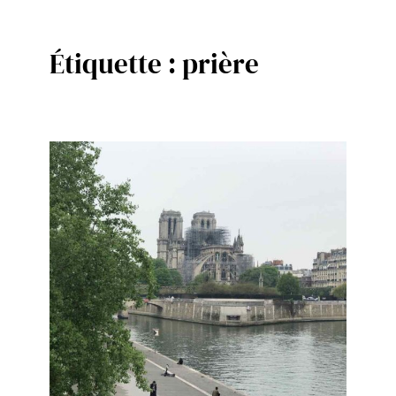
Étiquette :
prière
Aller
au
contenu