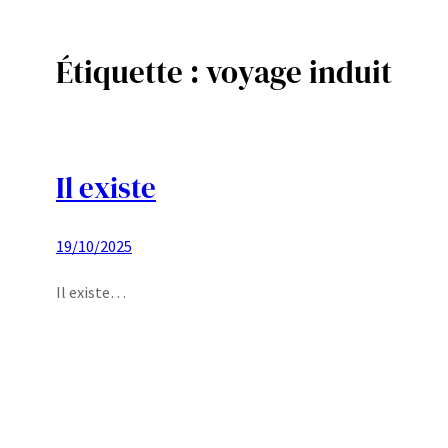
Étiquette :
voyage induit
Aller
au
contenu
Il existe
19/10/2025
Il existe…