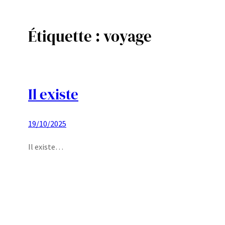
Étiquette :
voyage
Aller
au
contenu
Il existe
19/10/2025
Il existe…