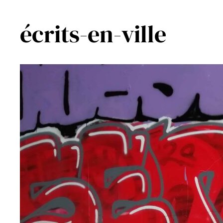
écrits-en-ville
Aller
au
contenu