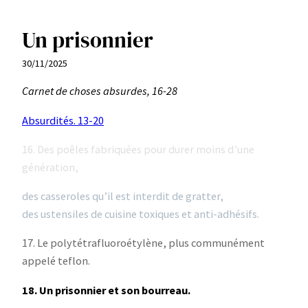
Un prisonnier
Aller
au
30/11/2025
contenu
Carnet de choses absurdes, 16-28
Absurdités. 13-20
16. Des poêles fabriquées pour durer moins d’une
génération,
des casseroles qu’il est interdit de gratter,
des ustensiles de cuisine toxiques et anti-adhésifs.
17. Le polytétrafluoroétylène, plus communément
appelé teflon.
18. Un prisonnier et son bourreau.