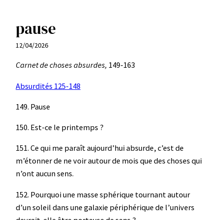
pause
Aller
au
12/04/2026
contenu
Carnet de choses absurdes,
149-163
Absurdités 125-148
149. Pause
150. Est-ce le printemps ?
151. Ce qui me paraît aujourd’hui absurde, c’est de
m’étonner de ne voir autour de mois que des choses qui
n’ont aucun sens.
152. Pourquoi une masse sphérique tournant autour
d’un soleil dans une galaxie périphérique de l’univers
devrait-elle être porteuse de sens ?