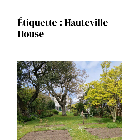
Étiquette :
Hauteville
Aller
au
House
contenu